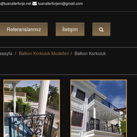
o@tuanaferforje.net
tuanaferforjem@gmail.com
Referanslarımız
İletişim
asayfa
Balkon Korkuluk Modelleri
Balkon Korkuluk