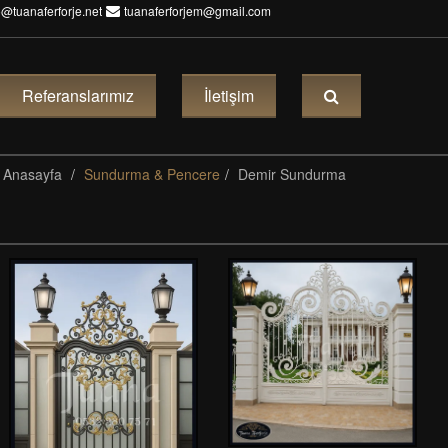
o@tuanaferforje.net
tuanaferforjem@gmail.com
Referanslarımız
İletişim
Anasayfa
Sundurma & Pencere
Demir Sundurma