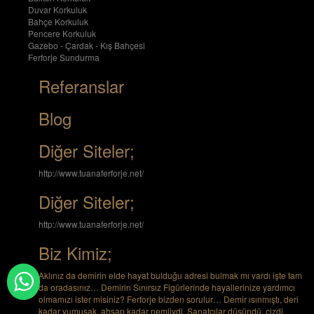
Duvar Korkuluk
Bahçe Korkuluk
Pencere Korkuluk
Gazebo - Çardak - Kış Bahçesi
Ferforje Sundurma
Referanslar
Blog
Diğer Siteler;
http://www.tuanaferforje.net/
Diğer Siteler;
http://www.tuanaferforje.net/
Biz Kimiz;
Aklınız da demirin elde hayat bulduğu adresi bulmak mı vardı işte tam
da oradasınız… Demirin Sınırsız Figürlerinde hayallerinize yardımcı
olmamızı ister misiniz? Ferforje bizden sorulur… Demir ısınmıştı, deri
kadar yumuşak, ahşap kadar nemliydi. Sanatçılar düşündü, çizdi.