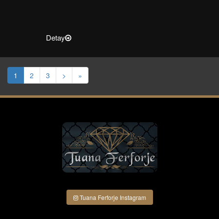
Detay
1
2
3
>
»
Tuana Ferforje Instagram